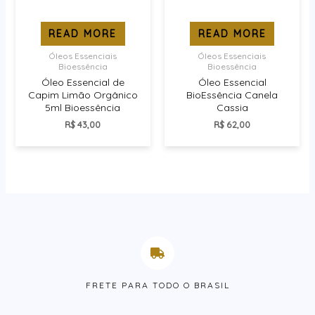
READ MORE
READ MORE
Óleos Essenciais
Óleos Essenciais
Bioessência
Bioessência
Óleo Essencial de
Óleo Essencial
Capim Limão Orgânico
BioEssência Canela
5ml Bioessência
Cassia
R$
43,00
R$
62,00
FRETE PARA TODO O BRASIL