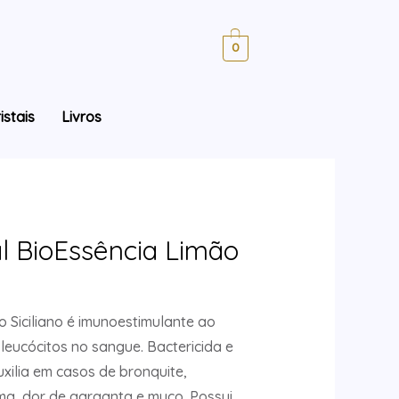
0
istais
Livros
l BioEssência Limão
o Siciliano é imunoestimulante ao
leucócitos no sangue. Bactericida e
uxilia em casos de bronquite,
sma, dor de garganta e muco. Possui