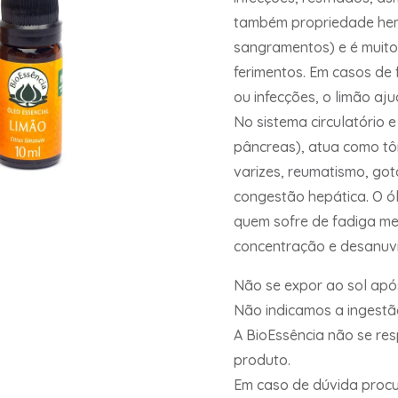
também propriedade hem
sangramentos) e é muito
ferimentos. Em casos de 
ou infecções, o limão aj
No sistema circulatório e
pâncreas), atua como tôn
varizes, reumatismo, gota
congestão hepática. O ól
quem sofre de fadiga me
concentração e desanuvi
Não se expor ao sol apó
Não indicamos a ingestã
A BioEssência não se res
produto.
Em caso de dúvida procu