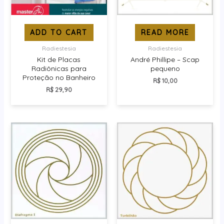
ADD TO CART
READ MORE
Radiestesia
Radiestesia
Kit de Placas
André Phillipe – Scap
Radiônicas para
pequeno
Proteção no Banheiro
R$
10,00
R$
29,90