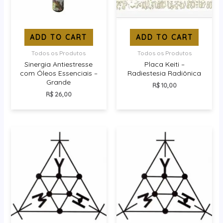
ADD TO CART
ADD TO CART
Todos os Produtos
Todos os Produtos
Sinergia Antiestresse
Placa Keiti –
com Óleos Essenciais –
Radiestesia Radiônica
Grande
R$
10,00
R$
26,00