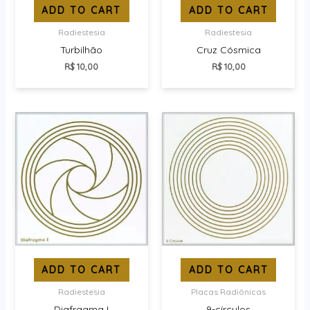
ADD TO CART
ADD TO CART
Radiestesia
Radiestesia
Turbilhão
Cruz Cósmica
R$
10,00
R$
10,00
ADD TO CART
ADD TO CART
Radiestesia
Placas Radiônicas
Diafragma I
9-círculos