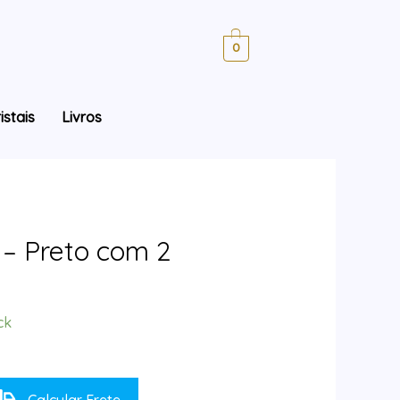
0
istais
Livros
 – Preto com 2
ck