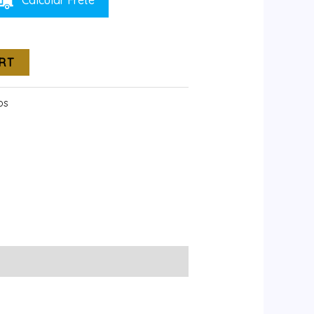
Calcular Frete
RT
os