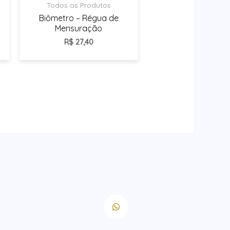
Todos os Produtos
Biômetro – Régua de
Mensuração
R$
27,40